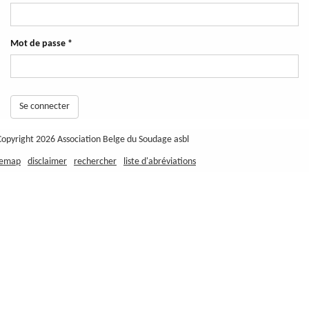
Mot de passe
*
Se connecter
Copyright 2026 Association Belge du Soudage asbl
temap
disclaimer
rechercher
liste d'abréviations