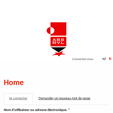
Aller
au
contenu
principal
nl
fr
Connectez-vous
Home
ONGLETS
Se connecter
(onglet
Demander un nouveau mot de passe
PRINCIPAUX
actif)
Nom d'utilisateur ou adresse électronique.
*