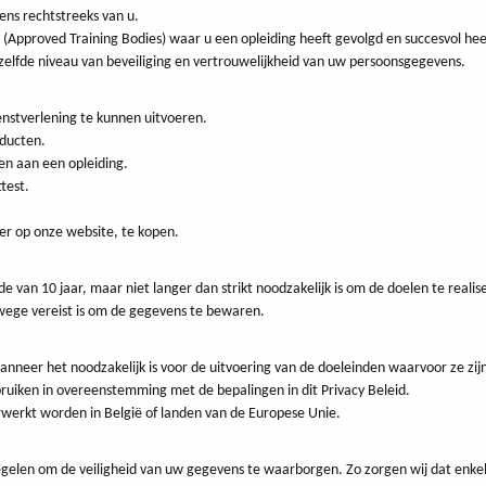
ens rechtstreeks van u.
(Approved Training Bodies) waar u een opleiding heeft gevolgd en succesvol hee
elfde niveau van beveiliging en vertrouwelijkheid van uw persoonsgegevens.
enstverlening te kunnen uitvoeren.
oducten.
en aan een opleiding.
test.
ier op onze website, te kopen.
e van 10 jaar, maar niet langer dan strikt noodzakelijk is om de doelen te rea
swege vereist is om de gegevens te bewaren.
neer het noodzakelijk is voor de uitvoering van de doeleinden waarvoor ze zijn 
bruiken in overeenstemming met de bepalingen in dit Privacy Beleid.
werkt worden in België of landen van de Europese Unie.
gelen om de veiligheid van uw gegevens te waarborgen. Zo zorgen wij dat enke