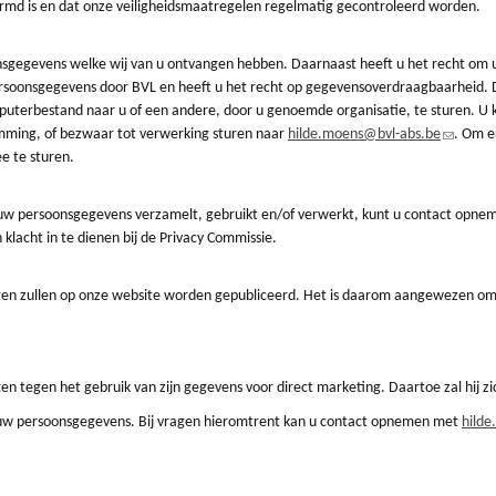
md is en dat onze veiligheidsmaatregelen regelmatig gecontroleerd worden.
oonsgegevens welke wij van u ontvangen hebben. Daarnaast heeft u het recht o
oonsgegevens door BVL en heeft u het recht op gegevensoverdraagbaarheid. Dit
terbestand naar u of een andere, door u genoemde organisatie, te sturen. U ka
mming, of bezwaar tot verwerking sturen naar
hilde.moens@bvl-abs.be
(link
. Om e
e te sturen.
stuurt
een
e-
L uw persoonsgegevens verzamelt, gebruikt en/of verwerkt, kunt u contact opn
mail)
klacht in te dienen bij de Privacy Commissie.
igingen zullen op onze website worden gepubliceerd. Het is daarom aangewezen o
ten tegen het gebruik van zijn gegevens voor direct marketing. Daartoe zal hij zi
 uw persoonsgegevens. Bij vragen hieromtrent kan u contact opnemen met
hild