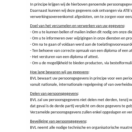
In principe krijgen wij de hierboven genoemde persoonsgegev
Daarnaast kunnen wij deze gegevens ook ontvangen via ATB's 
verwerkingsovereenkomst afgesloten, om te zorgen voor eenz
Doel van het verzamelen en verwerken van uw gegevens
:
- Om u te kunnen bellen of mailen indien dit nodig om onze di
- Om u te informeren over wijzigingen in onze diensten en pr
- Om na te gaan of voldaan werd aan de toelatingsvoorwaard
- Ten behoeve van correcte opmaak van een diploma of een at
- Het versturen van een diploma of attest.
- Om u de mogelijkheid te bieden producten, via bestelformul
Hoe lang bewaren wij uw gegevens
:
BVL bewaart uw persoonsgegevens in principe voor een period
vanuit nationale, internationale regelgeving of van overheid
Delen van persoonsgegevens
:
BVL zal uw persoonsgegevens niet delen met derden, tenzij wan
dat geval is de derde partij verplicht om deze gegevens te ge
Verzamelde persoonsgegevens zullen enkel opgeslagen en ver
Beveiliging van persoonsgegevens
:
BVL neemt alle nodige technische en organisatorische maatre