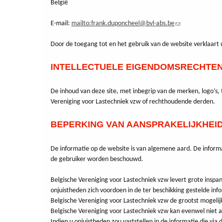
België
E-mail:
mailto:frank.duponcheel@bvl-abs.be
(link
stuurt
Door de toegang tot en het gebruik van de website verklaart
een
e-
mail)
INTELLECTUELE EIGENDOMSRECHTE
De inhoud van deze site, met inbegrip van de merken, logo’s, 
Vereniging voor Lastechniek vzw of rechthoudende derden.
BEPERKING VAN AANSPRAKELIJKHEI
De informatie op de website is van algemene aard. De informati
de gebruiker worden beschouwd.
Belgische Vereniging voor Lastechniek vzw levert grote inspa
onjuistheden zich voordoen in de ter beschikking gestelde info
Belgische Vereniging voor Lastechniek vzw de grootst mogelijk
Belgische Vereniging voor Lastechniek vzw kan evenwel niet aa
Indien u onjuistheden zou vaststellen in de informatie die via