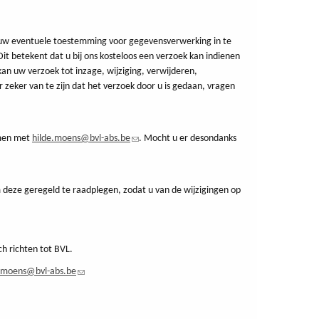
m uw eventuele toestemming voor gegevensverwerking in te
 betekent dat u bij ons kosteloos een verzoek kan indienen
n uw verzoek tot inzage, wijziging, verwijderen,
r zeker van te zijn dat het verzoek door u is gedaan, vragen
emen met
hilde.moens@bvl-abs.be
(link
. Mocht u er desondanks
stuurt
een
e-
m deze geregeld te raadplegen, zodat u van de wijzigingen op
mail)
ch richten tot BVL.
e.moens@bvl-abs.be
(link
stuurt
een
e-