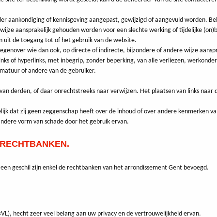
zonder aankondiging of kennisgeving aangepast, gewijzigd of aangevuld worden. B
ijze aansprakelijk gehouden worden voor een slechte werking of tijdelijke (on)
n uit de toegang tot of het gebruik van de website.
egenover wie dan ook, op directe of indirecte, bijzondere of andere wijze aansp
links of hyperlinks, met inbegrip, zonder beperking, van alle verliezen, werkon
atuur of andere van de gebruiker.
van derden, of daar onrechtstreeks naar verwijzen. Het plaatsen van links naar 
elijk dat zij geen zeggenschap heeft over de inhoud of over andere kenmerken v
andere vorm van schade door het gebruik ervan.
 RECHTBANKEN.
an een geschil zijn enkel de rechtbanken van het arrondissement Gent bevoegd.
L), hecht zeer veel belang aan uw privacy en de vertrouwelijkheid ervan.