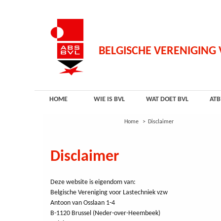
Overslaan
en
naar
de
inhoud
BELGISCHE VERENIGING
gaan
HOME
WIE IS BVL
WAT DOET BVL
ATB
Home
Disclaimer
Disclaimer
Deze website is eigendom van:
Belgische Vereniging voor Lastechniek vzw
Antoon van Osslaan 1-4
B-1120 Brussel (Neder-over-Heembeek)