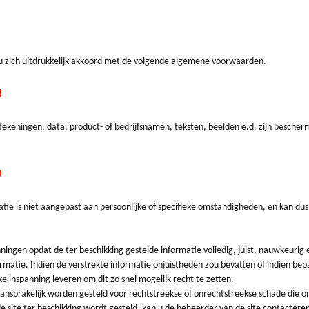
 u zich uitdrukkelijk akkoord met de volgende algemene voorwaarden.
N
tekeningen, data, product- of bedrijfsnamen, teksten, beelden e.d. zijn besche
D
e is niet aangepast aan persoonlijke of specifieke omstandigheden, en kan dus ni
nningen opdat de ter beschikking gestelde informatie volledig, juist, nauwkeuri
rmatie. Indien de verstrekte informatie onjuistheden zou bevatten of indien bepaa
e inspanning leveren om dit zo snel mogelijk recht te zetten.
nsprakelijk worden gesteld voor rechtstreekse of onrechtstreekse schade die ons
 de site ter beschikking wordt gesteld, kan u de beheerder van de site contactere