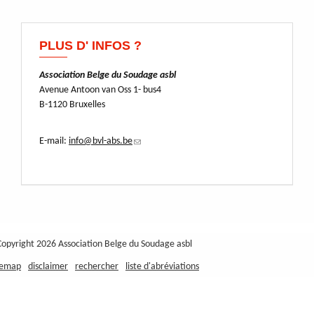
PLUS D' INFOS ?
Association Belge du Soudage asbl
Avenue Antoon van Oss 1- bus4
B-1120 Bruxelles
E-mail:
info@bvl-abs.be
(link
sends
e-
mail)
Copyright 2026 Association Belge du Soudage asbl
temap
disclaimer
rechercher
liste d'abréviations