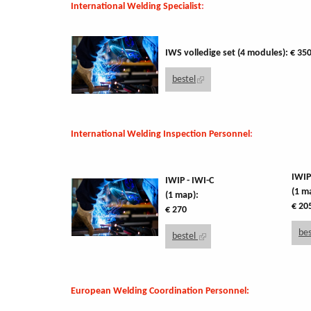
International Welding Specialist
:
IWS volledige set (4 modules): € 35
bestel
(link is external)
International Welding Inspection Personnel
:
IWIP
IWIP - IWI-C
(1 m
(1 map):
€ 20
€ 270
be
bestel
(link is external)
European Welding Coordination Personnel: