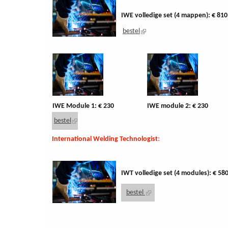
IWE volledige set (4 mappen): € 810
bestel
(link
is
external)
IWE Module 1: € 230
IWE module 2: € 230
bestel
(link is external)
International Welding Technologist
:
IWT volledige set (4 modules): € 58
bestel
(link is external)