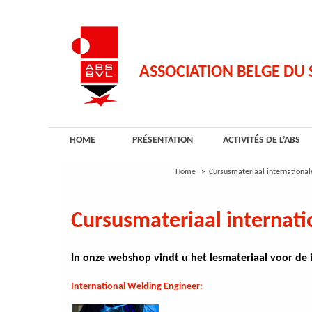
Aller
au
contenu
principal
ASSOCIATION BELGE DU
HOME
PRÉSENTATION
ACTIVITÉS DE L’ABS
Home
Cursusmateriaal internationa
Cursusmateriaal internat
In onze webshop vindt u het lesmateriaal voor de 
International Welding Engineer
: