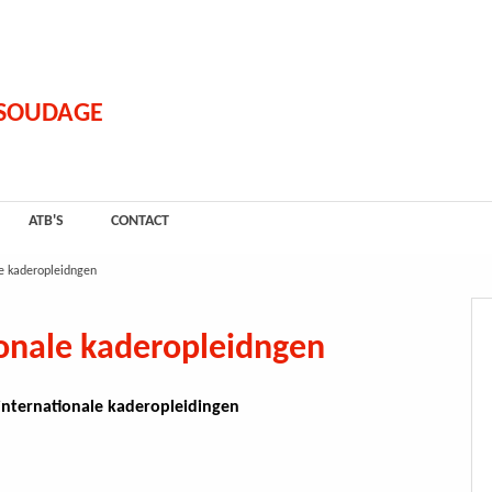
 SOUDAGE
ATB'S
CONTACT
le kaderopleidngen
ionale kaderopleidngen
internationale kaderopleidingen