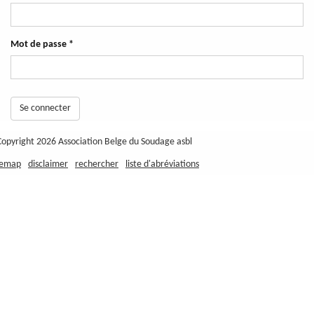
Mot de passe
*
Se connecter
Copyright 2026 Association Belge du Soudage asbl
temap
disclaimer
rechercher
liste d'abréviations