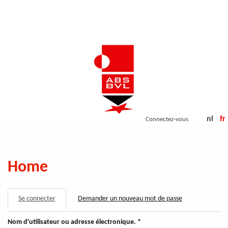
Aller
au
contenu
principal
nl
fr
Connectez-vous
Home
ONGLETS
Se connecter
(onglet
Demander un nouveau mot de passe
PRINCIPAUX
actif)
Nom d'utilisateur ou adresse électronique.
*