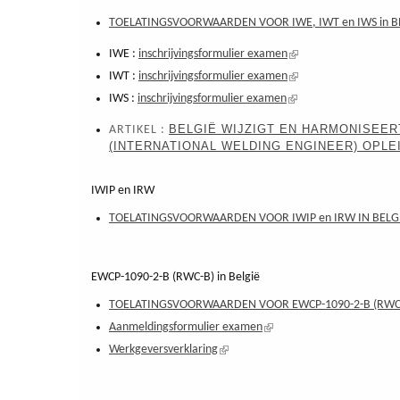
TOELATINGSVOORWAARDEN VOOR IWE, IWT en IWS in B
IWE :
inschrijvingsformulier examen
(externe
link)
IWT :
inschrijvingsformulier examen
(externe
link)
IWS :
inschrijvingsformulier examen
(externe
link)
BELGIË WIJZIGT EN HARMONISEE
​ARTIKEL :
(INTERNATIONAL WELDING ENGINEER) OPLE
IWIP en IRW
TOELATINGSVOORWAARDEN VOOR IWIP en IRW IN BELG
EWCP-1090-2-B (RWC-B) in België
TOELATINGSVOORWAARDEN VOOR EWCP-1090-2-B (RWC-
Aanmeldingsformulier examen
(externe
link)
Werkgeversverklaring
(externe
link)