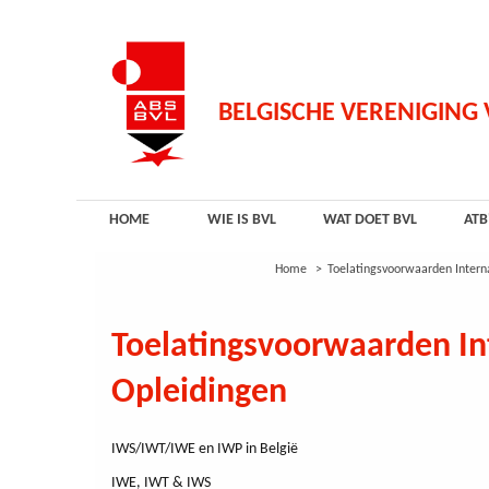
Overslaan
en
naar
de
inhoud
BELGISCHE VERENIGING
gaan
HOME
WIE IS BVL
WAT DOET BVL
ATB
Home
Toelatingsvoorwaarden Intern
Toelatingsvoorwaarden In
Opleidingen
IWS/IWT/IWE en IWP in België
IWE, IWT & IWS