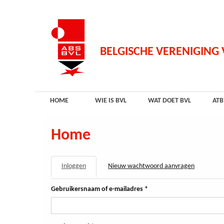
Overslaan
en
naar
de
inhoud
BELGISCHE VERENIGING
gaan
HOME
WIE IS BVL
WAT DOET BVL
ATB
Home
PRIMAIRE
Inloggen
(actieve
Nieuw wachtwoord aanvragen
TABS
tabblad)
Gebruikersnaam of e-mailadres
*