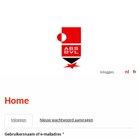
Overslaan
en
naar
de
inhoud
gaan
nl
fr
Inloggen
Home
PRIMAIRE
Inloggen
(actieve
Nieuw wachtwoord aanvragen
TABS
tabblad)
Gebruikersnaam of e-mailadres
*